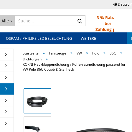
Deutsch
3 % Rabatt
Suche...
Alle
bei
Zahlung per
Überweisung
OSRAM / PHILIPS LED BELEUCHTUNG
WEITERE
»
»
»
»
»
Startseite
Fahrzeuge
VW
Polo
86C
»
Dichtungen
KORNI Heckklappendichtung / Kofferraumdichtung passend für
VW Polo 86C Coupé & Steilheck