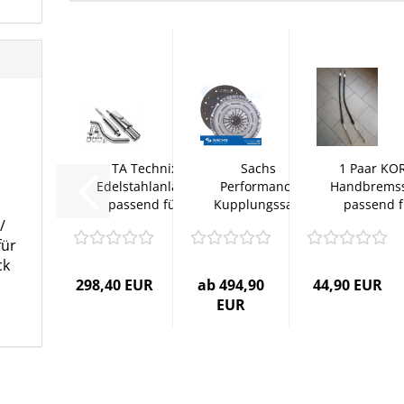
TA Technix
Sachs
1 Paar KO
Edelstahlanlage
Performance
Handbremss
passend für
Kupplungssatz
passend f
VW...
passend für...
Polo...
/
für
ck
298,40 EUR
ab 494,90
44,90 EUR
EUR