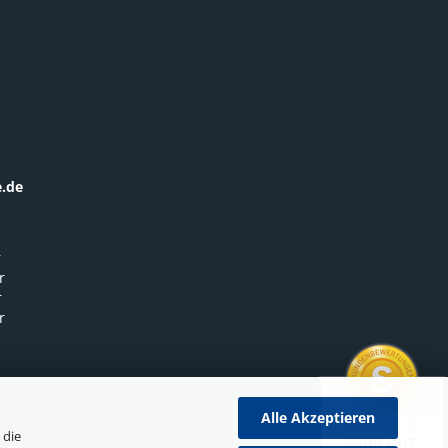
.de
r
r
r
r
Alle Akzeptieren
 die
SEHR GUT