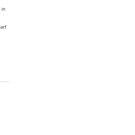
 in
arf