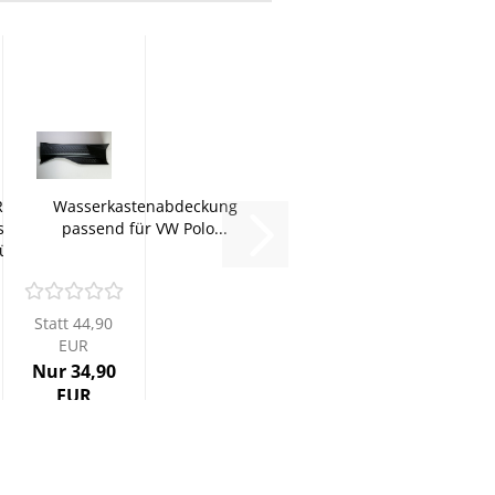
RNI
Wasserkastenabdeckung
eile
passend für VW Polo...
ür
Statt 44,90
EUR
Nur 34,90
EUR