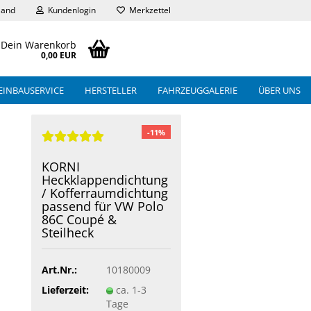
land
Kundenlogin
Merkzettel
Dein Warenkorb
0,00 EUR
EINBAUSERVICE
HERSTELLER
FAHRZEUGGALERIE
ÜBER UNS
-11%
KORNI
Heckklappendichtung
/ Kofferraumdichtung
passend für VW Polo
86C Coupé &
Steilheck
Art.Nr.:
10180009
Lieferzeit:
ca. 1-3
Tage