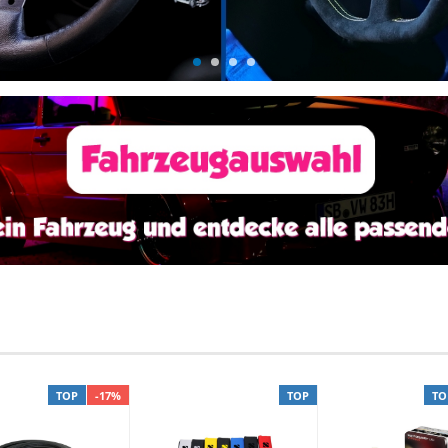
TOP
-17%
TOP
TO