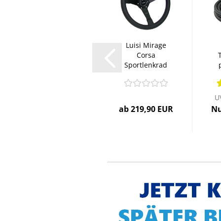
Sachs
Luisi Mirage
Performance
Corsa
Kupplungssatz
Sportlenkrad
passend für...
Leder
V
schwarz...
U
ab 599,90 EUR
ab 219,90 EUR
Nu