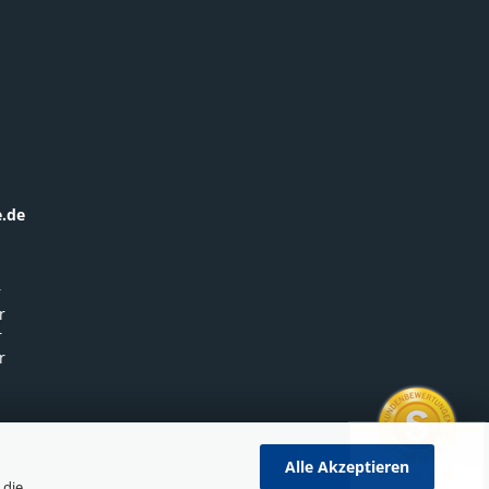
.de
r
r
r
r
Alle Akzeptieren
 die