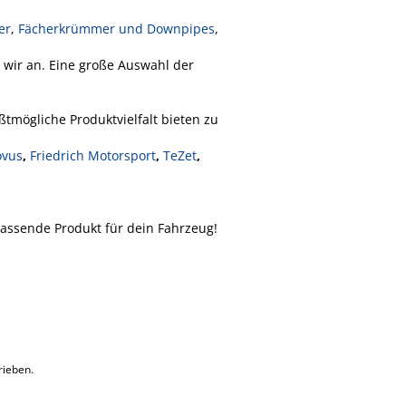
er
,
Fächerkrümmer und Downpipes
,
 wir an. Eine große Auswahl der
tmögliche Produktvielfalt bieten zu
vus
,
Friedrich Motorsport
,
TeZet
,
assende Produkt für dein Fahrzeug!
rieben.