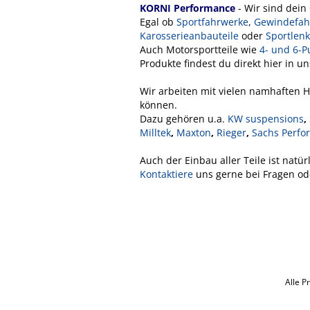
KORNI Performance
- Wir sind dein 
Egal ob
Sportfahrwerke
,
Gewindefah
Karosserieanbauteile
oder
Sportlen
Auch Motorsportteile wie
4- und 6-P
Produkte findest du direkt hier in u
Wir arbeiten mit vielen namhaften 
können.
Dazu gehören u.a.
KW suspensions
,
Milltek
,
Maxton
,
Rieger
,
Sachs Perfo
Auch der Einbau aller Teile ist natü
Kontaktiere
uns gerne bei Fragen o
Alle P