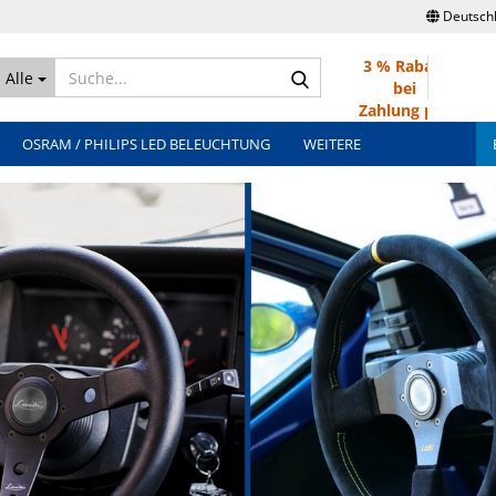
Deutsch
3 % Rabatt
Suche...
Alle
bei
Zahlung per
Überweisung
OSRAM / PHILIPS LED BELEUCHTUNG
WEITERE