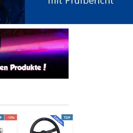
P
-13%
TOP
TOP
-18%