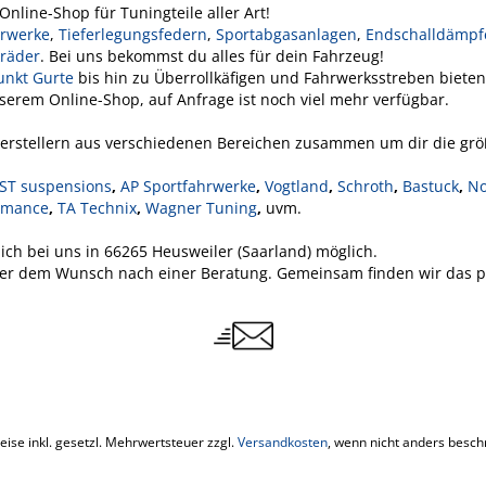
Online-Shop für Tuningteile aller Art!
rwerke
,
Tieferlegungsfedern
,
Sportabgasanlagen
,
Endschalldämpf
kräder
. Bei uns bekommst du alles für dein Fahrzeug!
unkt Gurte
bis hin zu Überrollkäfigen und Fahrwerksstreben bieten
nserem Online-Shop, auf Anfrage ist noch viel mehr verfügbar.
Herstellern aus verschiedenen Bereichen zusammen um dir die größ
ST suspensions
,
AP Sportfahrwerke
,
Vogtland
,
Schroth
,
Bastuck
,
No
rmance
,
TA Technix
,
Wagner Tuning
,
uvm.
rlich bei uns in 66265 Heusweiler (Saarland) möglich.
der dem Wunsch nach einer Beratung. Gemeinsam finden wir das p
reise inkl. gesetzl. Mehrwertsteuer zzgl.
Versandkosten
, wenn nicht anders besch