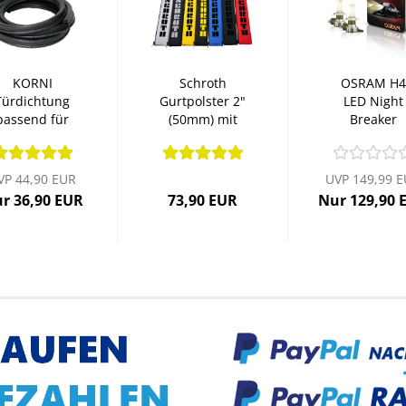
KORNI
Schroth
OSRAM H4
Türdichtung
Gurtpolster 2"
LED Night
passend für
(50mm) mit
Breaker
W Polo 2 2F...
Flock...
VINTAGE
warmweiß..
VP 44,90 EUR
UVP 149,99 
r 36,90 EUR
73,90 EUR
Nur 129,90 