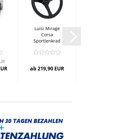
Luisi Mirage
OSRAM H4
Corsa
LED Night
Sportlenkrad
Breaker
Leder
SPEED +450%
.
schwarz...
mit...
EUR
UVP 159,99 EUR
EUR
ab 219,90 EUR
Nur 129,90 EUR