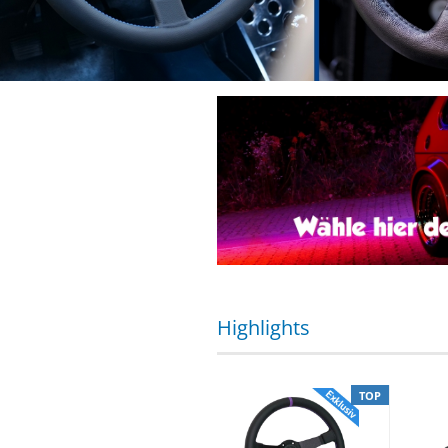
Highlights
%
TOP
TOP