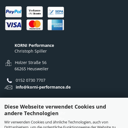
KORNI Performance
Christoph Spiller
Holzer Straße 56
66265 Heusweiler
0152 0730 7707
info@korni-performance.de
Öffnungszeiten:
Diese Webseite verwendet Cookies und
Mo - Do: 10:00 - 12:00 Uhr
andere Technologien
12:30 - 16:30 Uhr
Fr: 10:00 - 12:00 Uhr
Wir verwenden Cookies und ähnliche Technologien, auch von
12:30 - 15:30 Uhr
Drittanbietern, um die ordentliche Funktionsweise der Website zu