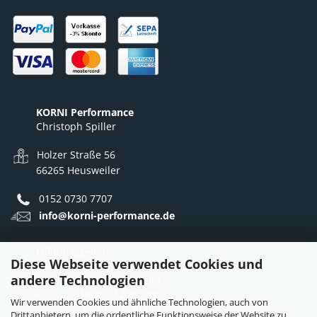
KORNI Performance
Christoph Spiller
Holzer Straße 56
66265 Heusweiler
0152 0730 7707
info@korni-performance.de
Öffnungszeiten:
Diese Webseite verwendet Cookies und
Mo - Do: 10:00 - 12:00 Uhr
andere Technologien
12:30 - 16:30 Uhr
Fr: 10:00 - 12:00 Uhr
Wir verwenden Cookies und ähnliche Technologien, auch von
12:30 - 15:30 Uhr
Drittanbietern, um die ordentliche Funktionsweise der Website zu