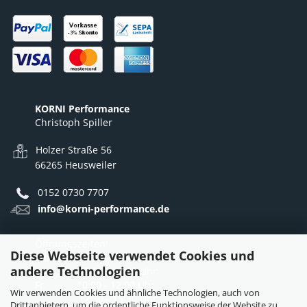
KORNI Performance
Christoph Spiller
Holzer Straße 56
66265 Heusweiler
0152 0730 7707
info@korni-performance.de
Öffnungszeiten:
Diese Webseite verwendet Cookies und
Mo - Do: 10:00 - 12:00 Uhr
andere Technologien
12:30 - 16:30 Uhr
Fr: 10:00 - 12:00 Uhr
Wir verwenden Cookies und ähnliche Technologien, auch von
12:30 - 15:30 Uhr
Drittanbietern, um die ordentliche Funktionsweise der Website zu