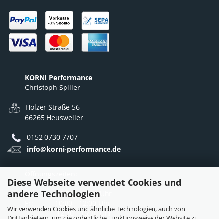
KORNI Performance
Christoph Spiller
Holzer Straße 56
66265 Heusweiler
0152 0730 7707
info@korni-performance.de
Öffnungszeiten:
Diese Webseite verwendet Cookies und
Mo - Do: 10:00 - 12:00 Uhr
andere Technologien
12:30 - 16:30 Uhr
Fr: 10:00 - 12:00 Uhr
Wir verwenden Cookies und ähnliche Technologien, auch von
12:30 - 15:30 Uhr
Drittanbietern, um die ordentliche Funktionsweise der Website zu