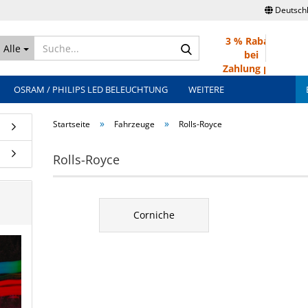
Deutsch
3 % Rabatt
Suche...
Alle
bei
Zahlung per
Überweisung
OSRAM / PHILIPS LED BELEUCHTUNG
WEITERE
»
»
Startseite
Fahrzeuge
Rolls-Royce
Rolls-Royce
Corniche