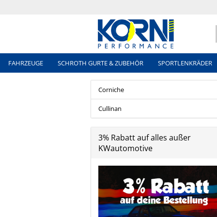
FAHRZEUGE
SCHROTH GURTE & ZUBEHÖR
SPORTLENKRÄDER
Corniche
Cullinan
3% Rabatt auf alles außer
KWautomotive