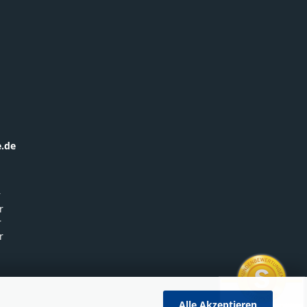
.de
r
r
r
r
Alle Akzeptieren