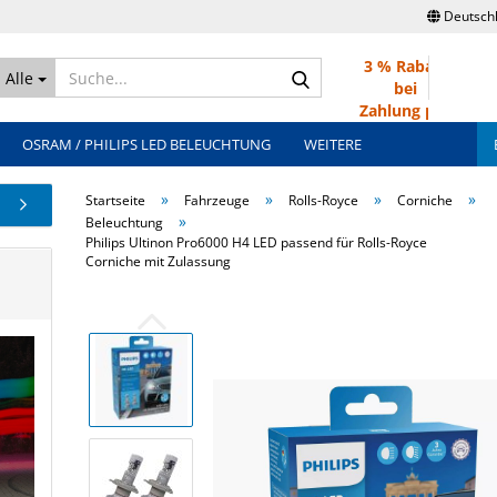
Deutsch
3 % Rabatt
Suche...
Alle
bei
Zahlung per
Überweisung
OSRAM / PHILIPS LED BELEUCHTUNG
WEITERE
»
»
»
»
Startseite
Fahrzeuge
Rolls-Royce
Corniche
»
Beleuchtung
Philips Ultinon Pro6000 H4 LED passend für Rolls-Royce
Corniche mit Zulassung