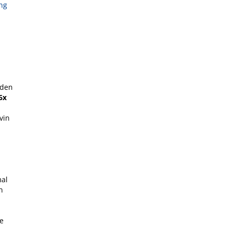
ng
 den
6x
vin
mal
n
ge