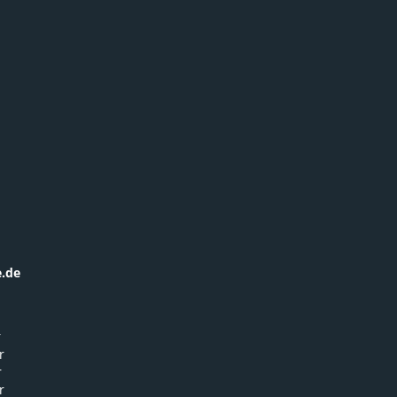
.de
r
r
r
r