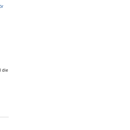
ör
d die