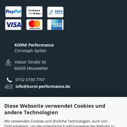
KORNI Performance
Christoph Spiller
Holzer Straße 56
66265 Heusweiler
0152 0730 7707
info@korni-performance.de
Öffnungszeiten:
Diese Webseite verwendet Cookies und
Mo - Do: 10:00 - 12:00 Uhr
andere Technologien
12:30 - 16:30 Uhr
Fr: 10:00 - 12:00 Uhr
Wir verwenden Cookies und ähnliche Technologien, auch von
12:30 - 15:30 Uhr
Drittanbietern, um die ordentliche Funktionsweise der Website zu