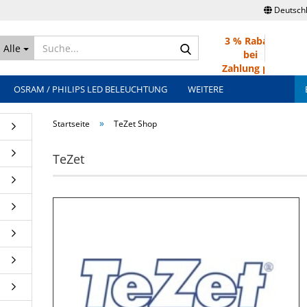
Deutsch
3 % Rabatt
Suche...
Alle
bei
Zahlung per
Überweisung
OSRAM / PHILIPS LED BELEUCHTUNG
WEITERE
»
Startseite
TeZet Shop
TeZet