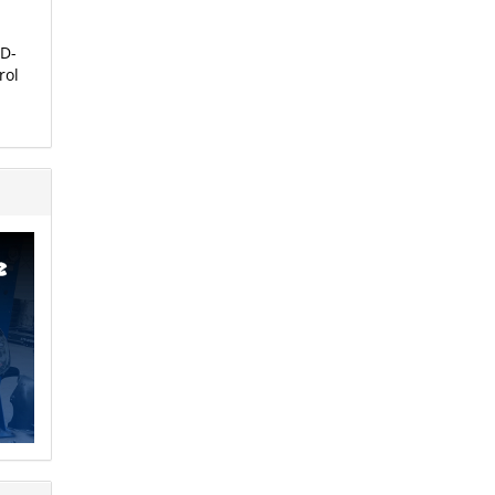
 D-
rol