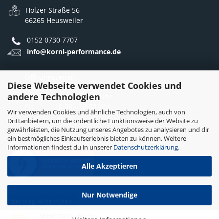
Holzer Straße 56
66265 Heusweiler
0152 0730 7707
info@korni-performance.de
Öffnungszeiten:
Diese Webseite verwendet Cookies und
Mo - Do: 10:00 - 12:00 Uhr
andere Technologien
12:30 - 16:30 Uhr
Fr: 10:00 - 12:00 Uhr
Wir verwenden Cookies und ähnliche Technologien, auch von
12:30 - 15:30 Uhr
Drittanbietern, um die ordentliche Funktionsweise der Website zu
gewährleisten, die Nutzung unseres Angebotes zu analysieren und dir
ein bestmögliches Einkaufserlebnis bieten zu können. Weitere
Informationen findest du in unserer
Datenschutzerklärung
.
Alle Akzeptieren
Nur Notwendige
Vertrag widerrufen
SEHR GUT
(4.68 / 5)