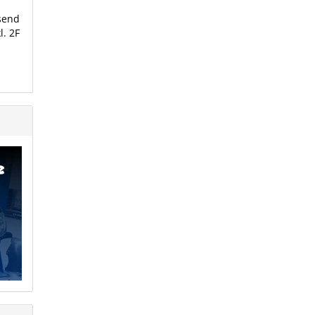
send
l. 2F