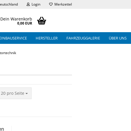
eutschland
Login
Merkzettel
Dein Warenkorb
0,00 EUR
EINBAUSERVICE
HERSTELLER
FAHRZEUGGALERIE
ÜBER UNS
ortechnik
pro Seite
20 pro Seite
en