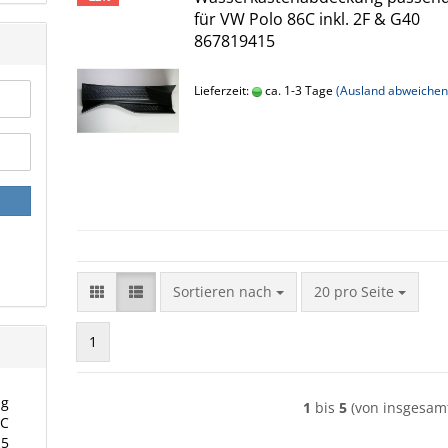
für VW Polo 86C inkl. 2F & G40
867819415
Lieferzeit:
ca. 1-3 Tage
(Ausland abweichen
Sortieren nach
pro Seite
Sortieren nach
20 pro Seite
1
ng
1
bis
5
(von insgesa
6C
15