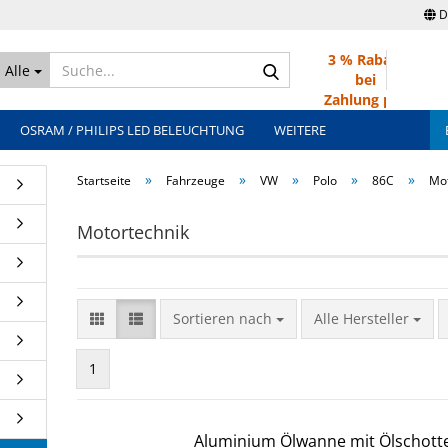
D
3 % Rabatt
Suche...
Alle
bei
Zahlung per
Überweisung
OSRAM / PHILIPS LED BELEUCHTUNG
WEITERE
»
»
»
»
»
Startseite
Fahrzeuge
VW
Polo
86C
Mot
Motortechnik
Sortieren nach
Sortieren nach
Alle Hersteller
1
Aluminium Ölwanne mit Ölschott