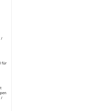
 /
 für
t
ppen
 /