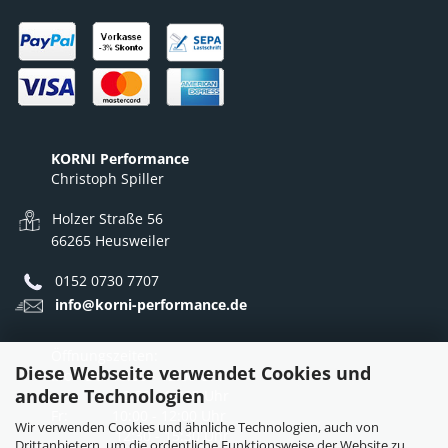
KORNI Performance
Christoph Spiller
Holzer Straße 56
66265 Heusweiler
0152 0730 7707
info@korni-performance.de
Öffnungszeiten:
Diese Webseite verwendet Cookies und
Mo - Do: 10:00 - 12:00 Uhr
andere Technologien
12:30 - 16:30 Uhr
Fr: 10:00 - 12:00 Uhr
Wir verwenden Cookies und ähnliche Technologien, auch von
12:30 - 15:30 Uhr
Drittanbietern, um die ordentliche Funktionsweise der Website zu