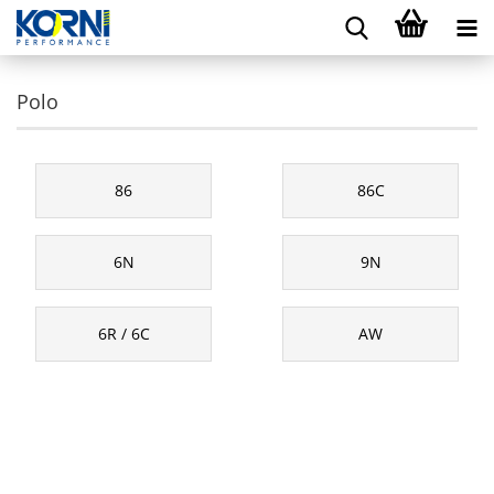
Polo
86
86C
6N
9N
6R / 6C
AW