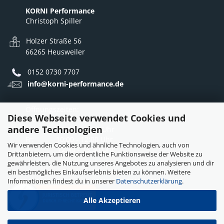
KORNI Performance
Christoph Spiller
Holzer Straße 56
66265 Heusweiler
0152 0730 7707
info@korni-performance.de
Öffnungszeiten:
Diese Webseite verwendet Cookies und
Mo - Do: 10:00 - 12:00 Uhr
andere Technologien
12:30 - 16:30 Uhr
Fr: 10:00 - 12:00 Uhr
Wir verwenden Cookies und ähnliche Technologien, auch von
12:30 - 15:30 Uhr
Drittanbietern, um die ordentliche Funktionsweise der Website zu
gewährleisten, die Nutzung unseres Angebotes zu analysieren und dir
ein bestmögliches Einkaufserlebnis bieten zu können. Weitere
Informationen findest du in unserer
Datenschutzerklärung
.
Alle Akzeptieren