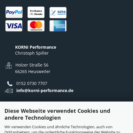
KORNI Performance
Christoph Spiller
Holzer Straße 56
66265 Heusweiler
0152 0730 7707
info@korni-performance.de
Öffnungszeiten:
Diese Webseite verwendet Cookies und
Mo - Do: 10:00 - 12:00 Uhr
andere Technologien
12:30 - 16:30 Uhr
Fr: 10:00 - 12:00 Uhr
Wir verwenden Cookies und ähnliche Technologien, auch von
12:30 - 15:30 Uhr
Drittanbietern, um die ordentliche Funktionsweise der Website zu