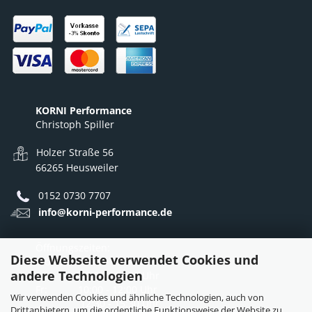
KORNI Performance
Christoph Spiller
Holzer Straße 56
66265 Heusweiler
0152 0730 7707
info@korni-performance.de
Öffnungszeiten:
Diese Webseite verwendet Cookies und
Mo - Do: 10:00 - 12:00 Uhr
andere Technologien
12:30 - 16:30 Uhr
Fr: 10:00 - 12:00 Uhr
Wir verwenden Cookies und ähnliche Technologien, auch von
12:30 - 15:30 Uhr
Drittanbietern, um die ordentliche Funktionsweise der Website zu