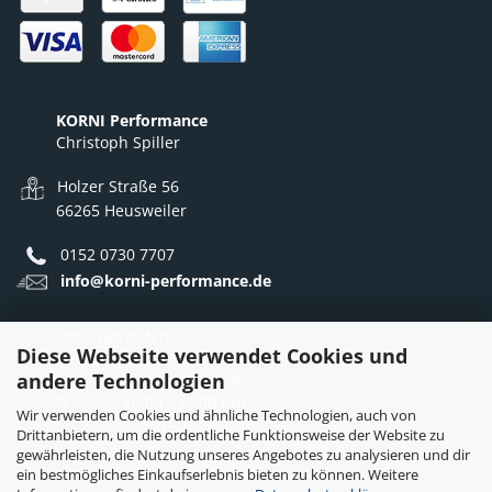
KORNI Performance
Christoph Spiller
Holzer Straße 56
66265 Heusweiler
0152 0730 7707
info@korni-performance.de
Öffnungszeiten:
Diese Webseite verwendet Cookies und
Mo - Do: 10:00 - 12:00 Uhr
andere Technologien
12:30 - 16:30 Uhr
Fr: 10:00 - 12:00 Uhr
Wir verwenden Cookies und ähnliche Technologien, auch von
12:30 - 15:30 Uhr
Drittanbietern, um die ordentliche Funktionsweise der Website zu
gewährleisten, die Nutzung unseres Angebotes zu analysieren und dir
ein bestmögliches Einkaufserlebnis bieten zu können. Weitere