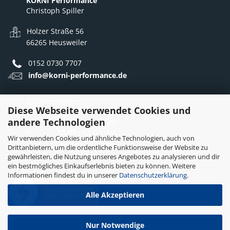
KORNI Performance
Christoph Spiller
Holzer Straße 56
66265 Heusweiler
0152 0730 7707
info@korni-performance.de
Öffnungszeiten:
Diese Webseite verwendet Cookies und
Mo - Do: 10:00 - 12:00 Uhr
andere Technologien
12:30 - 16:30 Uhr
Fr: 10:00 - 12:00 Uhr
Wir verwenden Cookies und ähnliche Technologien, auch von
12:30 - 15:30 Uhr
Drittanbietern, um die ordentliche Funktionsweise der Website zu
gewährleisten, die Nutzung unseres Angebotes zu analysieren und dir
ein bestmögliches Einkaufserlebnis bieten zu können. Weitere
Informationen findest du in unserer
Datenschutzerklärung
.
Alle Akzeptieren
Nur Notwendige