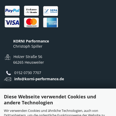
KORNI Performance
Christoph Spiller
Holzer Straße 56
66265 Heusweiler
0152 0730 7707
info@korni-performance.de
Öffnungszeiten:
Diese Webseite verwendet Cookies und
Mo - Do: 10:00 - 12:00 Uhr
andere Technologien
12:30 - 16:30 Uhr
Fr: 10:00 - 12:00 Uhr
Wir verwenden Cookies und ähnliche Technologien, auch von
12:30 - 15:30 Uhr
Drittanbietern, um die ordentliche Funktionsweise der Website zu