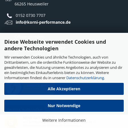
66265 Heusweiler
0152 0730 7707
info@korni-performance.de
Öffnungszeiten:
Diese Webseite verwendet Cookies und
Mo - Do: 10:00 - 12:00 Uhr
andere Technologien
12:30 - 16:30 Uhr
Fr: 10:00 - 12:00 Uhr
Wir verwenden Cookies und ähnliche Technologien, auch von
12:30 - 15:30 Uhr
Drittanbietern, um die ordentliche Funktionsweise der Website zu
gewährleisten, die Nutzung unseres Angebotes zu analysieren und dir
ein bestmögliches Einkaufserlebnis bieten zu können. Weitere
Informationen findest du in unserer
Datenschutzerklärung
.
Alle Akzeptieren
Nur Notwendige
Vertrag widerrufen
SEHR GUT
(4.68 / 5)
Weitere Informationen
aus
189
Bewertungen bei: google.com, shopvote.de ⓘ
Webshop erstellen
mit Gambio.de © 2026
Informationen zur Echtheit der Bewertungen