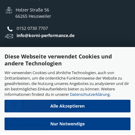
Holzer Straße 56
66265 Heusweiler
0152 0730 7707
info@korni-performance.de
Öffnungszeiten:
Diese Webseite verwendet Cookies und
Mo - Do: 10:00 - 12:00 Uhr
andere Technologien
12:30 - 16:30 Uhr
Fr: 10:00 - 12:00 Uhr
Wir verwenden Cookies und ähnliche Technologien, auch von
12:30 - 15:30 Uhr
Drittanbietern, um die ordentliche Funktionsweise der Website zu
gewährleisten, die Nutzung unseres Angebotes zu analysieren und dir
ein bestmögliches Einkaufserlebnis bieten zu können. Weitere
Informationen findest du in unserer
Datenschutzerklärung
.
Alle Akzeptieren
Nur Notwendige
Vertrag widerrufen