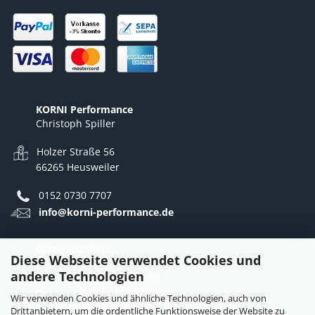
KORNI Performance
Christoph Spiller
Holzer Straße 56
66265 Heusweiler
0152 0730 7707
info@korni-performance.de
Öffnungszeiten:
Diese Webseite verwendet Cookies und
Mo - Do: 10:00 - 12:00 Uhr
andere Technologien
12:30 - 16:30 Uhr
Fr: 10:00 - 12:00 Uhr
Wir verwenden Cookies und ähnliche Technologien, auch von
12:30 - 15:30 Uhr
Drittanbietern, um die ordentliche Funktionsweise der Website zu