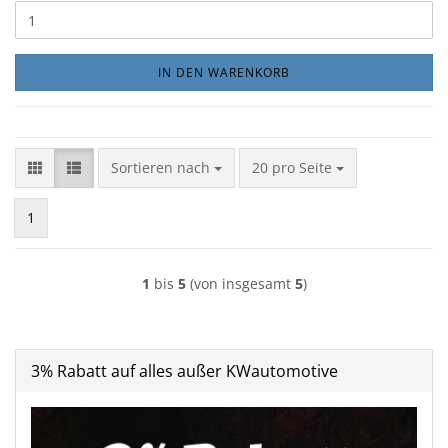
IN DEN WARENKORB
Sortieren nach
pro Seite
Sortieren nach
20 pro Seite
1
1
bis
5
(von insgesamt
5
)
3% Rabatt auf alles außer KWautomotive