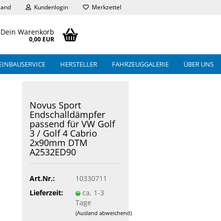
land
Kundenlogin
Merkzettel
Dein Warenkorb
0,00 EUR
EINBAUSERVICE
HERSTELLER
FAHRZEUGGALERIE
ÜBER UNS
Novus Sport
Endschalldämpfer
passend für VW Golf
3 / Golf 4 Cabrio
2x90mm DTM
A2532ED90
Art.Nr.:
10330711
Lieferzeit:
ca. 1-3
Tage
(Ausland abweichend)