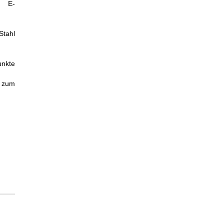
d E-
Stahl
unkte
n zum