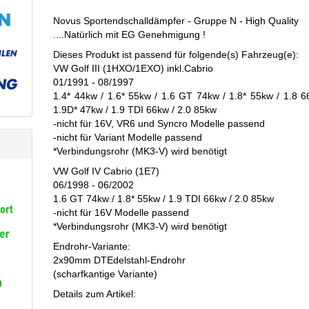
Novus Sportendschalldämpfer - Gruppe N - High Quality
....Natürlich mit EG Genehmigung !
Dieses Produkt ist passend für folgende(s) Fahrzeug(e):
VW Golf III (1HXO/1EXO) inkl.Cabrio
01/1991 - 08/1997
1.4* 44kw / 1.6* 55kw / 1.6 GT 74kw / 1.8* 55kw / 1.8 6
1.9D* 47kw / 1.9 TDI 66kw / 2.0 85kw
-nicht für 16V, VR6 und Syncro Modelle passend
-nicht für Variant Modelle passend
*Verbindungsrohr (MK3-V) wird benötigt
VW Golf IV Cabrio (1E7)
06/1998 - 06/2002
1.6 GT 74kw / 1.8* 55kw / 1.9 TDI 66kw / 2.0 85kw
-nicht für 16V Modelle passend
*Verbindungsrohr (MK3-V) wird benötigt
Endrohr-Variante:
2x90mm DTEdelstahl-Endrohr
(scharfkantige Variante)
Details zum Artikel: