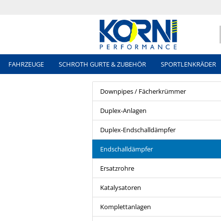
FAHRZEUGE
SCHROTH GURTE & ZUBEHÖR
SPORTLENKRÄDER
Downpipes / Fächerkrümmer
Duplex-Anlagen
Duplex-Endschalldämpfer
Endschalldämpfer
Ersatzrohre
Katalysatoren
Komplettanlagen