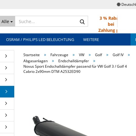
Deutsch
3 % Rabatt
Suche...
Alle
bei
Zahlung per
Überweisung
OSRAM / PHILIPS LED BELEUCHTUNG
WEITERE
»
»
»
»
»
Startseite
Fahrzeuge
VW
Golf
Golf IV
»
»
Abgasanlagen
Endschalldämpfer
Novus Sport Endschalldämpfer passend für VW Golf 3 / Golf 4
Cabrio 2x90mm DTM A2532ED90