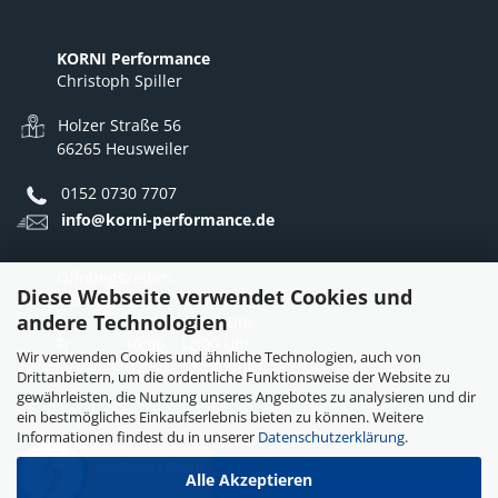
KORNI Performance
Christoph Spiller
Holzer Straße 56
66265 Heusweiler
0152 0730 7707
info@korni-performance.de
Öffnungszeiten:
Diese Webseite verwendet Cookies und
Mo - Do: 10:00 - 12:00 Uhr
andere Technologien
12:30 - 16:30 Uhr
Fr: 10:00 - 12:00 Uhr
Wir verwenden Cookies und ähnliche Technologien, auch von
12:30 - 15:30 Uhr
Drittanbietern, um die ordentliche Funktionsweise der Website zu
gewährleisten, die Nutzung unseres Angebotes zu analysieren und dir
ein bestmögliches Einkaufserlebnis bieten zu können. Weitere
Informationen findest du in unserer
Datenschutzerklärung
.
Alle Akzeptieren