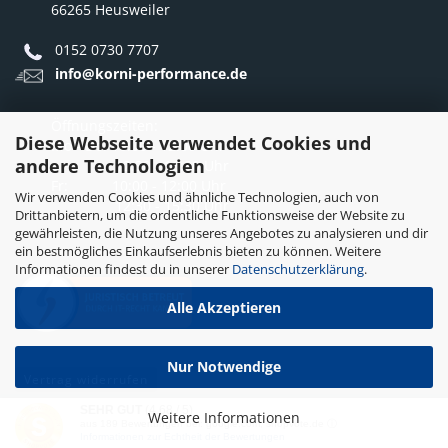
66265 Heusweiler
0152 0730 7707
info@korni-performance.de
Öffnungszeiten:
Diese Webseite verwendet Cookies und
Mo - Do: 10:00 - 12:00 Uhr
andere Technologien
12:30 - 16:30 Uhr
Fr: 10:00 - 12:00 Uhr
Wir verwenden Cookies und ähnliche Technologien, auch von
12:30 - 15:30 Uhr
Drittanbietern, um die ordentliche Funktionsweise der Website zu
gewährleisten, die Nutzung unseres Angebotes zu analysieren und dir
ein bestmögliches Einkaufserlebnis bieten zu können. Weitere
Informationen findest du in unserer
Datenschutzerklärung
.
Alle Akzeptieren
Nur Notwendige
Vertrag widerrufen
SEHR GUT
(4.68 / 5)
Weitere Informationen
aus
189
Bewertungen bei: google.com, shopvote.de ⓘ
Webshop erstellen
mit Gambio.de © 2026
Informationen zur Echtheit der Bewertungen