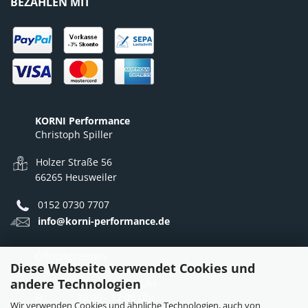
BEZAHLEN MIT
KORNI Performance
Christoph Spiller
Holzer Straße 56
66265 Heusweiler
0152 0730 7707
info@korni-performance.de
Öffnungszeiten:
Diese Webseite verwendet Cookies und
Mo - Do: 10:00 - 12:00 Uhr
andere Technologien
12:30 - 16:30 Uhr
Fr: 10:00 - 12:00 Uhr
Wir verwenden Cookies und ähnliche Technologien, auch von