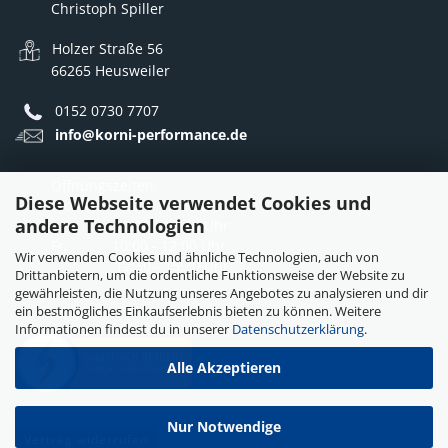
Christoph Spiller
Holzer Straße 56
66265 Heusweiler
0152 0730 7707
info@korni-performance.de
Öffnungszeiten:
Diese Webseite verwendet Cookies und
Mo - Do: 10:00 - 12:00 Uhr
andere Technologien
12:30 - 16:30 Uhr
Fr: 10:00 - 12:00 Uhr
Wir verwenden Cookies und ähnliche Technologien, auch von
12:30 - 15:30 Uhr
Drittanbietern, um die ordentliche Funktionsweise der Website zu
gewährleisten, die Nutzung unseres Angebotes zu analysieren und dir
ein bestmögliches Einkaufserlebnis bieten zu können. Weitere
Informationen findest du in unserer
Datenschutzerklärung
.
Alle Akzeptieren
Nur Notwendige
Vertrag widerrufen