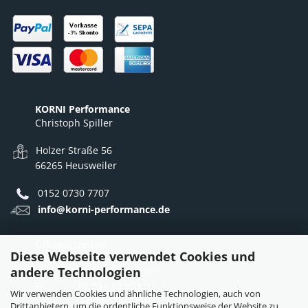
KORNI Performance
Christoph Spiller
Holzer Straße 56
66265 Heusweiler
0152 0730 7707
info@korni-performance.de
Öffnungszeiten:
Diese Webseite verwendet Cookies und
Mo - Do: 10:00 - 12:00 Uhr
andere Technologien
12:30 - 16:30 Uhr
Fr: 10:00 - 12:00 Uhr
Wir verwenden Cookies und ähnliche Technologien, auch von
12:30 - 15:30 Uhr
Drittanbietern, um die ordentliche Funktionsweise der Website zu