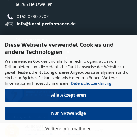
66265 Heusweiler
0152 0730 7707
info@korni-performance.de
Öffnungszeiten:
Diese Webseite verwendet Cookies und
Mo - Do: 10:00 - 12:00 Uhr
andere Technologien
12:30 - 16:30 Uhr
Fr: 10:00 - 12:00 Uhr
Wir verwenden Cookies und ähnliche Technologien, auch von
12:30 - 15:30 Uhr
Drittanbietern, um die ordentliche Funktionsweise der Website zu
gewährleisten, die Nutzung unseres Angebotes zu analysieren und dir
ein bestmögliches Einkaufserlebnis bieten zu können. Weitere
Informationen findest du in unserer
Datenschutzerklärung
.
Alle Akzeptieren
Nur Notwendige
Vertrag widerrufen
SEHR GUT
(4.69 / 5)
Weitere Informationen
aus
190
Bewertungen bei: google.com, shopvote.de ⓘ
Webshop erstellen
mit Gambio.de © 2026
Informationen zur Echtheit der Bewertungen