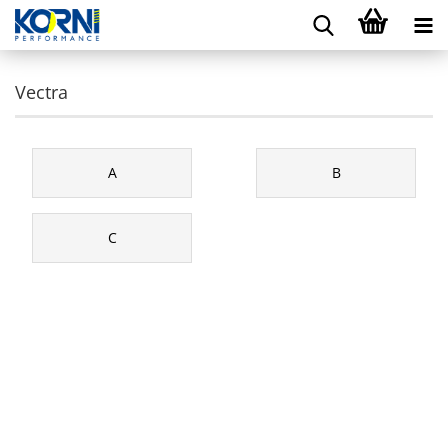
Vectra
A
B
C