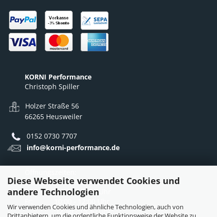
KORNI Performance
Christoph Spiller
Holzer Straße 56
66265 Heusweiler
0152 0730 7707
info@korni-performance.de
Öffnungszeiten:
Diese Webseite verwendet Cookies und
Mo - Do: 10:00 - 12:00 Uhr
andere Technologien
12:30 - 16:30 Uhr
Fr: 10:00 - 12:00 Uhr
Wir verwenden Cookies und ähnliche Technologien, auch von
12:30 - 15:30 Uhr
Drittanbietern, um die ordentliche Funktionsweise der Website zu