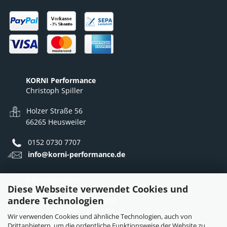
KORNI Performance
Christoph Spiller
Holzer Straße 56
66265 Heusweiler
0152 0730 7707
info@korni-performance.de
Öffnungszeiten:
Diese Webseite verwendet Cookies und
Mo - Do: 10:00 - 12:00 Uhr
andere Technologien
12:30 - 16:30 Uhr
Fr: 10:00 - 12:00 Uhr
Wir verwenden Cookies und ähnliche Technologien, auch von
12:30 - 15:30 Uhr
Drittanbietern, um die ordentliche Funktionsweise der Website zu