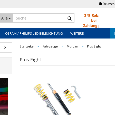
Deutsch
3 % Rabatt
Suche...
Alle
bei
Zahlung per
Überweisung
OSRAM / PHILIPS LED BELEUCHTUNG
WEITERE
»
»
»
Startseite
Fahrzeuge
Morgan
Plus Eight
Plus Eight