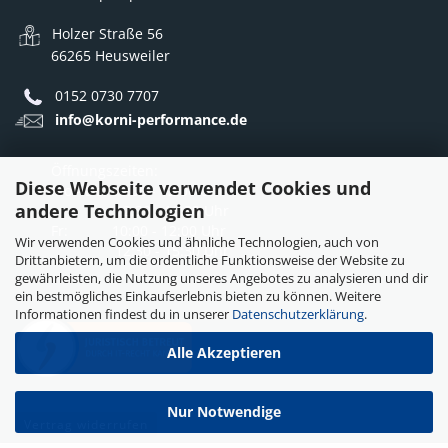
Holzer Straße 56
66265 Heusweiler
0152 0730 7707
info@korni-performance.de
Öffnungszeiten:
Diese Webseite verwendet Cookies und
Mo - Do: 10:00 - 12:00 Uhr
andere Technologien
12:30 - 16:30 Uhr
Fr: 10:00 - 12:00 Uhr
Wir verwenden Cookies und ähnliche Technologien, auch von
12:30 - 15:30 Uhr
Drittanbietern, um die ordentliche Funktionsweise der Website zu
gewährleisten, die Nutzung unseres Angebotes zu analysieren und dir
ein bestmögliches Einkaufserlebnis bieten zu können. Weitere
Informationen findest du in unserer
Datenschutzerklärung
.
Alle Akzeptieren
Nur Notwendige
Vertrag widerrufen