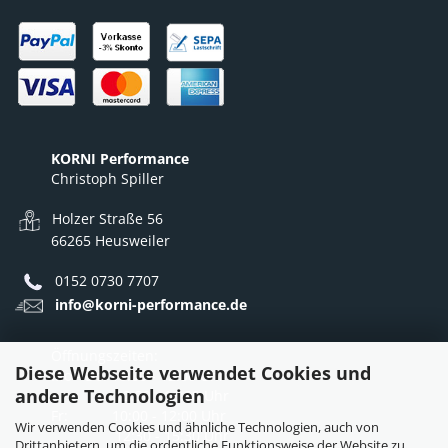
KORNI Performance
Christoph Spiller
Holzer Straße 56
66265 Heusweiler
0152 0730 7707
info@korni-performance.de
Öffnungszeiten:
Diese Webseite verwendet Cookies und
Mo - Do: 10:00 - 12:00 Uhr
andere Technologien
12:30 - 16:30 Uhr
Fr: 10:00 - 12:00 Uhr
Wir verwenden Cookies und ähnliche Technologien, auch von
12:30 - 15:30 Uhr
Drittanbietern, um die ordentliche Funktionsweise der Website zu