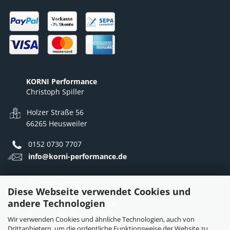
KORNI Performance
Christoph Spiller
Holzer Straße 56
66265 Heusweiler
0152 0730 7707
info@korni-performance.de
Öffnungszeiten:
Diese Webseite verwendet Cookies und
Mo - Do: 10:00 - 12:00 Uhr
andere Technologien
12:30 - 16:30 Uhr
Fr: 10:00 - 12:00 Uhr
Wir verwenden Cookies und ähnliche Technologien, auch von
12:30 - 15:30 Uhr
Drittanbietern, um die ordentliche Funktionsweise der Website zu