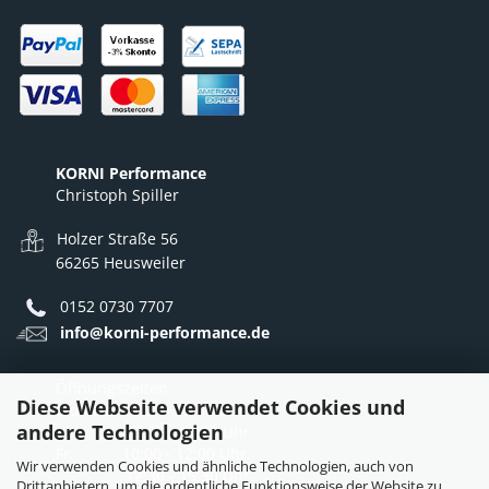
KORNI Performance
Christoph Spiller
Holzer Straße 56
66265 Heusweiler
0152 0730 7707
info@korni-performance.de
Öffnungszeiten:
Diese Webseite verwendet Cookies und
Mo - Do: 10:00 - 12:00 Uhr
andere Technologien
12:30 - 16:30 Uhr
Fr: 10:00 - 12:00 Uhr
Wir verwenden Cookies und ähnliche Technologien, auch von
12:30 - 15:30 Uhr
Drittanbietern, um die ordentliche Funktionsweise der Website zu