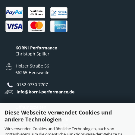
KORNI Performance
Christoph Spiller
Holzer Straße 56
66265 Heusweiler
0152 0730 7707
info@korni-performance.de
Öffnungszeiten:
Diese Webseite verwendet Cookies und
Mo - Do: 10:00 - 12:00 Uhr
andere Technologien
12:30 - 16:30 Uhr
Fr: 10:00 - 12:00 Uhr
Wir verwenden Cookies und ähnliche Technologien, auch von
12:30 - 15:30 Uhr
Drittanbietern, um die ordentliche Funktionsweise der Website zu